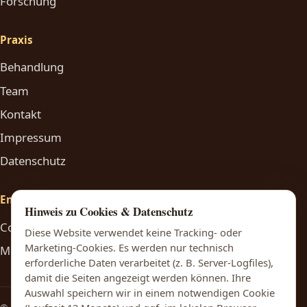
Forschung
Praxis
Behandlung
Team
Kontakt
Impressum
Datenschutz
Engagement
Hinweis zu Cookies & Datenschutz
Constantin Hering Stiftung
Diese Website verwendet keine Tracking- oder
Marketing-Cookies. Es werden nur technisch
Medsyne
erforderliche Daten verarbeitet (z. B. Server-Logfiles),
damit die Seiten angezeigt werden können. Ihre
Auswahl speichern wir in einem notwendigen Cookie