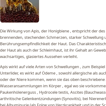
Die Wirkung von Apis, der Honigbiene , entspricht der de
brennenden, stechenden Schmerzen, starker Schwellung 
Berührungsempfindlichkeit der Haut. Das Charakteristisch
der Haut als auch der Schleimhaut, ist ihr Gehalt an Gewebs
wachsartiges, glasiertes Aussehen verleiht.
Apis wirkt auf viele Arten von Schwellungen , zum Beispiel
Unterlider, es wirkt auf Ödeme , sowohl allergische als au
oder der Niere kommen, wenn sie das oben beschriebene 
Wasseransammlungen im Körper , egal wo sie vorkommen.
Paukenhölenerguss , Hydrocele testis, Ascites (Bauchwasse
arthritische Gelenkentzündungen (Synovitis), bei Nieren
bei Albuminurie (als Folge von Herzkrankheit und in der 